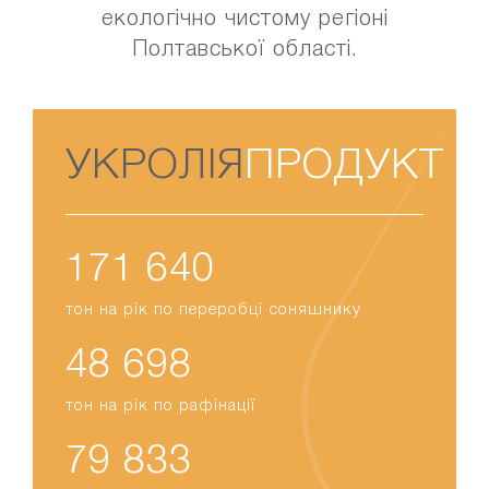
екологічно чистому регіоні
Полтавської області.
УКРОЛІЯ
ПРОДУКТ
197 535
тон на рік по переробці соняшнику
56 045
тон на рік по рафінації
91 877