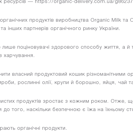
 ресурсів — https://organic-delivery.com.ua/g86237
 органічних продуктів виробництва Organic Milk та O
та інших партнерів органічного ринку України.
не лише поціновувачі здорового способу життя, а й 
в харчування.
ити власний продуктовий кошик різноманітними ор
ироби, рослинні олії, крупи й борошно, яйця, чай т
чистих продуктів зростає з кожним роком. Отже, щ
 до того, наскільки безпечною є їжа на їхньому сто
рають органічні продукти.