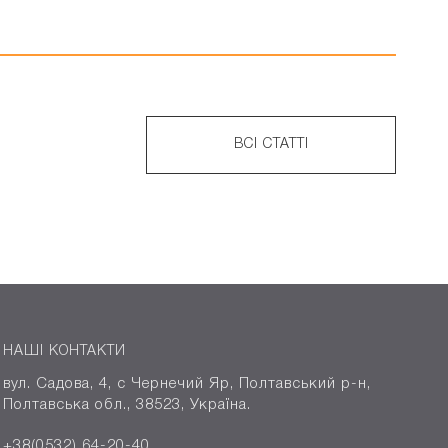
ВСІ СТАТТІ
НАШІ КОНТАКТИ
вул. Садова, 4, с Чернечий Яр, Полтавський р-н,
Полтавська обл., 38523, Україна.
+38(0532) 64-20-40