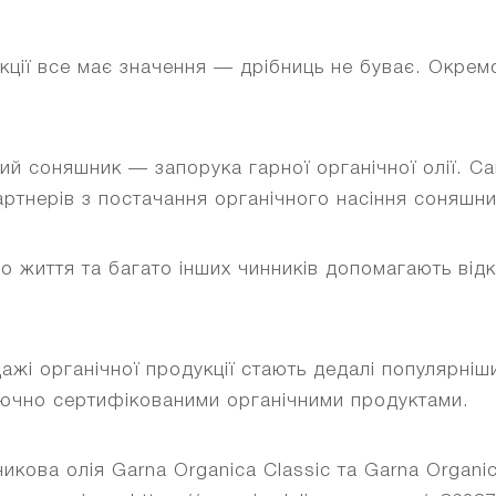
кції все має значення — дрібниць не буває. Окремо
ий соняшник — запорука гарної органічної олії. С
артнерів з постачання органічного насіння соняшни
ого життя та багато інших чинників допомагають від
жі органічної продукції стають дедалі популярніши
лючно сертифікованими органічними продуктами.
икова олія Garna Organica Classic та Garna Organic