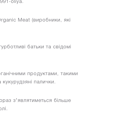
991-oliya.
rganic Meat (виробники, які
турботливі батьки та свідомі
ганічними продуктами, такими
а кукурудзяні палички.
ораз з’являтиметься більше
лі.