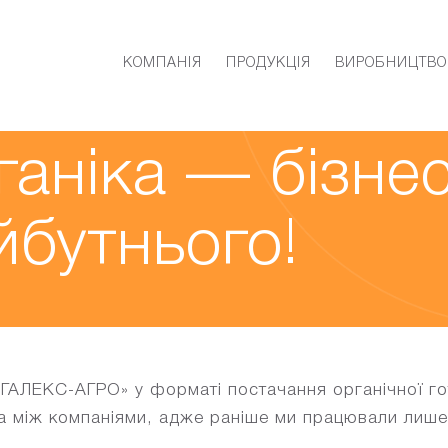
КОМПАНІЯ
ПРОДУКЦІЯ
ВИРОБНИЦТВО
20
ганіка — бізне
йбутнього!
ГАЛЕКС-АГРО» у форматі постачання органічної гот
а між компаніями, адже раніше ми працювали лише