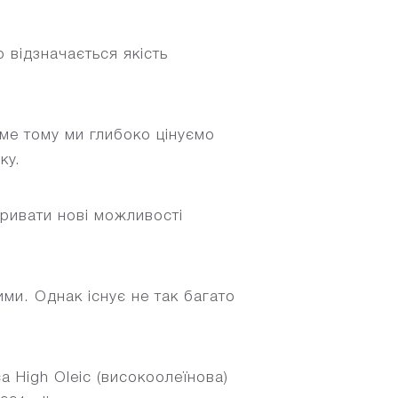
 відзначається якість
аме тому ми глибоко цінуємо
ку.
кривати нові можливості
ми. Однак існує не так багато
a High Oleic (високоолеїнова)