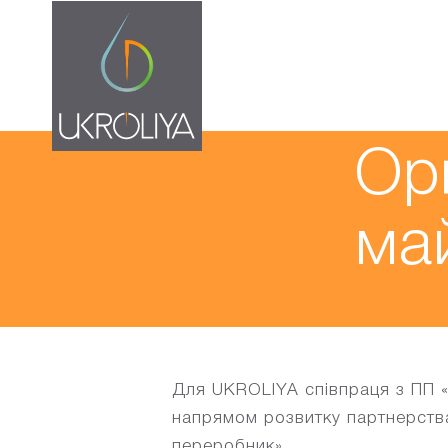
29.04.20
Ор
ма
Для UKROLIYA співпраця з ПП «
напрямом розвитку партнерств
переробник».